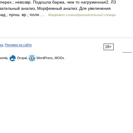
 в.; перех.; невозвр. Подошла баржа, чем то нагруженная2. ЛЗ
овательный анализ, Морфемный анализ: Для увеличения
трад.; прош. вр.; полн …
Морфемно-словообразовательный словарь
ка
,
Реклама на сайте
18+
omla,
Drupal,
WordPress, MODx.