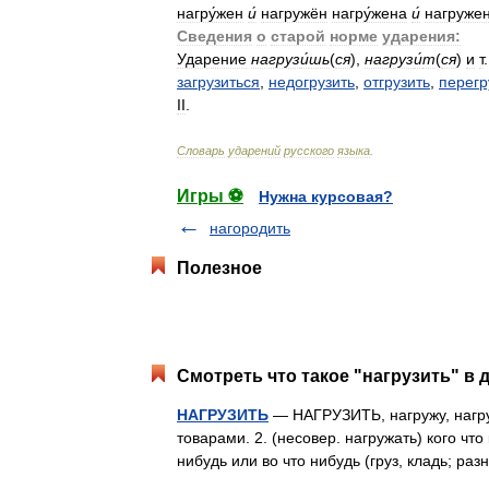
нагру́жен
и́
нагружён
нагру́жена
и́
нагружен
Сведения
о
старой
норме
ударения:
Ударение
нагруз
и́
шь
(
ся
),
нагруз
и́
т
(
ся
)
и
т
загрузиться
,
недогрузить
,
отгрузить
,
перегр
II
.
Словарь
ударений
русского
языка
.
Игры ⚽
Нужна курсовая?
нагородить
Полезное
Смотреть что такое "нагрузить" в 
НАГРУЗИТЬ
— НАГРУЗИТЬ, нагружу, нагрузи
товарами. 2. (несовер. нагружать) кого что
нибудь или во что нибудь (груз, кладь; р