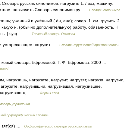
 Словарь русских синонимов. нагрузить 1. / воз, машину:
 животное: навьючить Словарь синонимов ру …
Словарь синонимов
шь; уженный и ужённый ( ён, ена); совер. 1. см. грузить. 2.
н. какую н. (обычно дополнительную) работу, обязанность. Н.
аешь. | сущ.… …
Толковый словарь Ожегова
т и устаревающее нагрузит …
Словарь трудностей произношения и
Толковый словарь Ефремовой. Т. Ф. Ефремова. 2000 …
емовой
м, нагрузишь, нагрузите, нагрузит, нагрузят, нагрузя, нагрузил,
 нагрузите, нагрузивший, нагрузившая, нагрузившее,
, нагрузившего,… …
Формы слов
ловарь управления
ский орфографический словарь
), зят(ся) …
Орфографический словарь русского языка