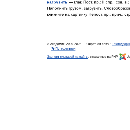
нагрузить
— глаг. Пост. пр.: II спр.; сов.
Наполнить грузом, загрузить. Словообраз
кликните на картинку Непост. пр.: прич.; с
© Академик, 2000-2026
Обратная связь:
Техподдерж
👣 Путешествия
Экспорт словарей на сайты
, сделанные на PHP,
Jo