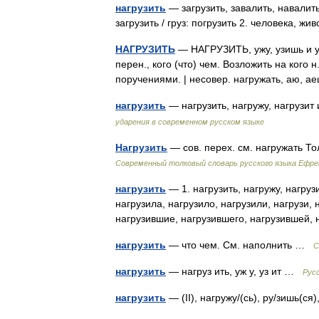
нагрузить
— загрузить, завалить, навалить
загрузить / груз: погрузить 2. человека,
НАГРУЗИТЬ
— НАГРУЗИТЬ, ужу, узишь и узи
перен., кого (что) чем. Возложить на кого 
поручениями. | несовер. нагружать, аю, 
нагрузить
— нагрузить, нагружу, нагрузи
ударения в современном русском языке
Нагрузить
— сов. перех. см. нагружать 
Современный толковый словарь русского языка Ефр
нагрузить
— 1. нагрузить, нагружу, нагрузи
нагрузила, нагрузило, нагрузили, нагрузи,
нагрузившие, нагрузившего, нагрузившей
нагрузить
— что чем. См. наполнить …
С
нагрузить
— нагруз ить, уж у, уз ит …
Рус
нагрузить
— (II), нагружу/(сь), ру/зишь(ся