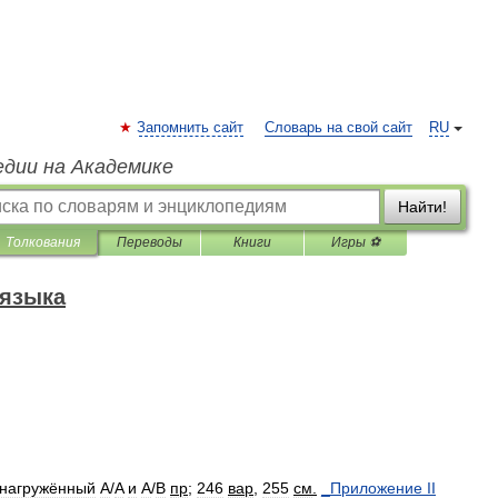
Запомнить сайт
Словарь на свой сайт
RU
едии на Академике
Найти!
Толкования
Переводы
Книги
Игры ⚽
 языка
нагружённый
A
/
A
и
A
/
B
пр
;
246
вар
,
255
см
.
_
Приложение
II