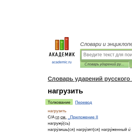
Словари и энциклоп
academic.ru
Словарь ударений русского языка
Словарь ударений русского
нагрузить
Толкование
Перевод
нагрузить
C
/
A
гл
см
.
_
Приложение
II
нагружу́
(
сь
)
нагру́зишь
(
ся
)
нагру́зят
(
ся
)
нагру́женный
и́